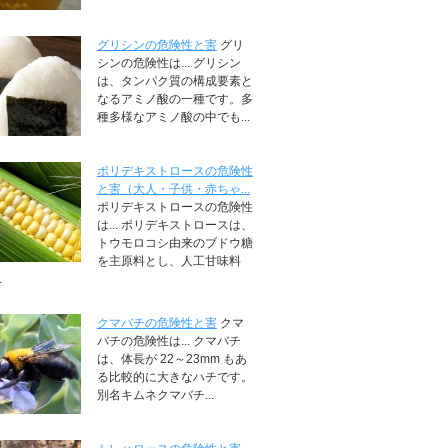
グリシンの危険性と害
グリ
シンの危険性は... グリシン
は、タンパク質の構成要素と
なるアミノ酸の一種です。多
種多様なアミノ酸の中でも...
ポリデキストロースの危険性
と害（大人・子供・赤ちゃ...
ポリデキストロースの危険性
は... ポリデキストロースは、
トウモロコシ由来のブドウ糖
を主原料とし、人工甘味料
.
クマバチの危険性と害
クマ
バチの危険性は... クマバチ
は、体長が 22～23mm もあ
る比較的に大きなハチです。
別名キムネクマバチ...