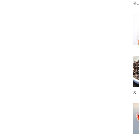
分..
カ..