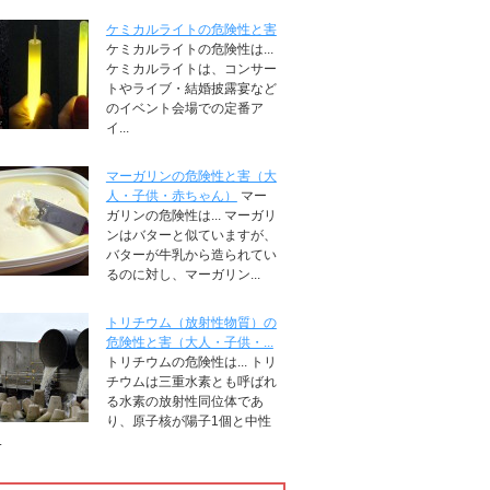
ケミカルライトの危険性と害
ケミカルライトの危険性は...
ケミカルライトは、コンサー
トやライブ・結婚披露宴など
のイベント会場での定番ア
イ...
マーガリンの危険性と害（大
人・子供・赤ちゃん）
マー
ガリンの危険性は... マーガリ
ンはバターと似ていますが、
バターが牛乳から造られてい
るのに対し、マーガリン...
トリチウム（放射性物質）の
危険性と害（大人・子供・...
トリチウムの危険性は... トリ
チウムは三重水素とも呼ばれ
る水素の放射性同位体であ
り、原子核が陽子1個と中性
.