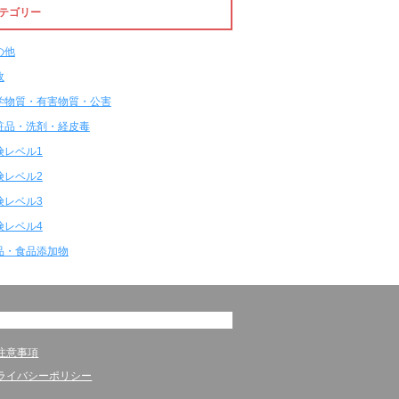
テゴリー
の他
故
学物質・有害物質・公害
粧品・洗剤・経皮毒
険レベル1
険レベル2
険レベル3
険レベル4
品・食品添加物
注意事項
ライバシーポリシー