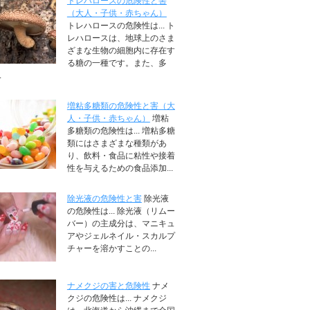
トレハロースの危険性と害
（大人・子供・赤ちゃん）
トレハロースの危険性は... ト
レハロースは、地球上のさま
ざまな生物の細胞内に存在す
る糖の一種です。また、多
.
増粘多糖類の危険性と害（大
人・子供・赤ちゃん）
増粘
多糖類の危険性は... 増粘多糖
類にはさまざまな種類があ
り、飲料・食品に粘性や接着
性を与えるための食品添加...
除光液の危険性と害
除光液
の危険性は... 除光液（リムー
バー）の主成分は、マニキュ
アやジェルネイル・スカルプ
チャーを溶かすことの...
ナメクジの害と危険性
ナメ
クジの危険性は... ナメクジ