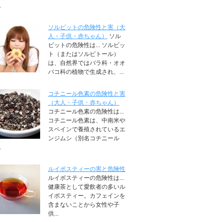
.
ソルビットの危険性と害（大
人・子供・赤ちゃん）
ソル
ビットの危険性は... ソルビッ
ト（またはソルビトール）
は、自然界ではバラ科・オオ
バコ科の植物で生成され、...
コチニール色素の危険性と害
（大人・子供・赤ちゃん）
コチニール色素の危険性は...
コチニール色素は、中南米や
スペインで養殖されているエ
ンジムシ（別名コチニール
.
ルイボスティーの害と危険性
ルイボスティーの危険性は...
健康茶として愛飲者の多いル
イボスティー。カフェインを
含まないことから女性や子
供...