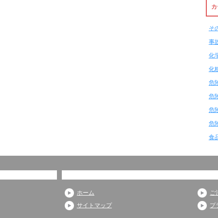
カ
そ
事
化
化
危
危
危
危
食
ホーム
ご
サイトマップ
プ