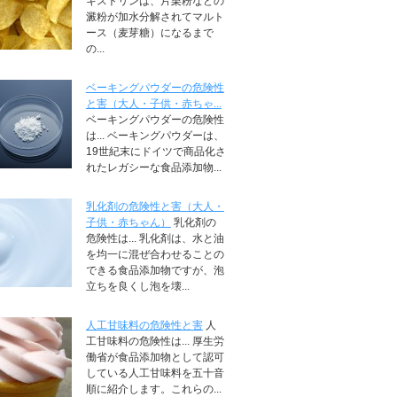
キストリンは、片栗粉などの
澱粉が加水分解されてマルト
ース（麦芽糖）になるまで
の...
ベーキングパウダーの危険性
と害（大人・子供・赤ちゃ...
ベーキングパウダーの危険性
は... ベーキングパウダーは、
19世紀末にドイツで商品化さ
れたレガシーな食品添加物...
乳化剤の危険性と害（大人・
子供・赤ちゃん）
乳化剤の
危険性は... 乳化剤は、水と油
を均一に混ぜ合わせることの
できる食品添加物ですが、泡
立ちを良くし泡を壊...
人工甘味料の危険性と害
人
工甘味料の危険性は... 厚生労
働省が食品添加物として認可
している人工甘味料を五十音
順に紹介します。これらの...