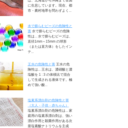
は、北海道から沖縄まで全国
に生息しています。現在、都
市・農村地帯を問わずよく...
水で膨らむビーズの危険性と
害
水で膨らむビーズの危険
性は... 水で膨らむビーズは、
直径1mm～15mm の球形
（または直方体）をしたイン
テ...
王水の危険性と害
王水の危
険性は... 王水は、濃硝酸と濃
塩酸を 1 : 3 の体積比で混合
して生成される液体です。極
めて強い酸...
塩素系漂白剤の危険性と害
（大人・子供・赤ちゃん）
塩素系漂白剤の危険性は... 家
庭用の塩素系漂白剤は、強い
漂白作用と殺菌作用がある次
亜塩素酸ナトリウムを主成