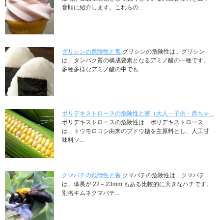
音順に紹介します。これらの...
グリシンの危険性と害
グリシンの危険性は... グリシン
は、タンパク質の構成要素となるアミノ酸の一種です。
多種多様なアミノ酸の中でも...
ポリデキストロースの危険性と害（大人・子供・赤ちゃ...
ポリデキストロースの危険性は... ポリデキストロース
は、トウモロコシ由来のブドウ糖を主原料とし、人工甘
味料ソ...
クマバチの危険性と害
クマバチの危険性は... クマバチ
は、体長が 22～23mm もある比較的に大きなハチです。
別名キムネクマバチ...