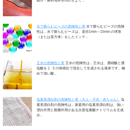
都市・農村地帯を問わずよく...
水で膨らむビーズの危険性と害
水で膨らむビーズの危険
性は... 水で膨らむビーズは、直径1mm～15mm の球形
（または直方体）をしたインテ...
王水の危険性と害
王水の危険性は... 王水は、濃硝酸と濃
塩酸を 1 : 3 の体積比で混合して生成される液体です。極
めて強い酸...
塩素系漂白剤の危険性と害（大人・子供・赤ちゃん）
塩
素系漂白剤の危険性は... 家庭用の塩素系漂白剤は、強い
漂白作用と殺菌作用がある次亜塩素酸ナトリウムを主成
分...