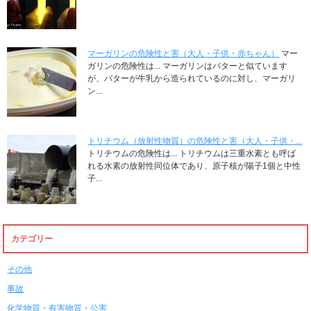
マーガリンの危険性と害（大人・子供・赤ちゃん）
マー
ガリンの危険性は... マーガリンはバターと似ています
が、バターが牛乳から造られているのに対し、マーガリ
ン...
トリチウム（放射性物質）の危険性と害（大人・子供・...
トリチウムの危険性は... トリチウムは三重水素とも呼ば
れる水素の放射性同位体であり、原子核が陽子1個と中性
子...
カテゴリー
その他
事故
化学物質・有害物質・公害