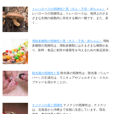
トレハロースの危険性と害（大人・子供・赤ちゃん）
ト
レハロースの危険性は... トレハロースは、地球上のさま
ざまな生物の細胞内に存在する糖の一種です。また、多
く...
増粘多糖類の危険性と害（大人・子供・赤ちゃん）
増粘
多糖類の危険性は... 増粘多糖類にはさまざまな種類があ
り、飲料・食品に粘性や接着性を与えるための食品添加...
除光液の危険性と害
除光液の危険性は... 除光液（リムー
バー）の主成分は、マニキュアやジェルネイル・スカル
プチャーを溶かすことの...
ナメクジの害と危険性
ナメクジの危険性は... ナメクジ
は、北海道から沖縄まで全国に生息しています。現在、