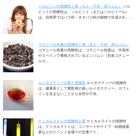
ソルビットの危険性と害（大人・子供・赤ちゃん）
ソル
ビットの危険性は... ソルビット（またはソルビトール）
は、自然界ではバラ科・オオバコ科の植物で生成され、...
コチニール色素の危険性と害（大人・子供・赤ちゃん）
コチニール色素の危険性は... コチニール色素は、中南米
やスペインで養殖されているエンジムシ（別名コチニー
ルカ...
ルイボスティーの害と危険性
ルイボスティーの危険性
は... 健康茶として愛飲者の多いルイボスティー。カフェ
インを含まないことから女性や子供...
ケミカルライトの危険性と害
ケミカルライトの危険性
は... ケミカルライトは、コンサートやライブ・結婚披露
宴などのイベント会場での定番アイ...