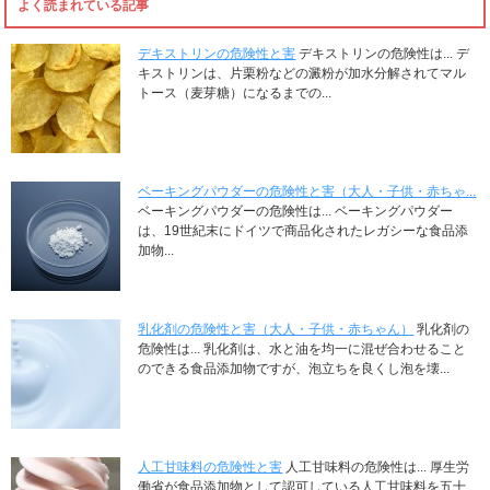
よく読まれている記事
デキストリンの危険性と害
デキストリンの危険性は... デ
キストリンは、片栗粉などの澱粉が加水分解されてマル
トース（麦芽糖）になるまでの...
ベーキングパウダーの危険性と害（大人・子供・赤ちゃ...
ベーキングパウダーの危険性は... ベーキングパウダー
は、19世紀末にドイツで商品化されたレガシーな食品添
加物...
乳化剤の危険性と害（大人・子供・赤ちゃん）
乳化剤の
危険性は... 乳化剤は、水と油を均一に混ぜ合わせること
のできる食品添加物ですが、泡立ちを良くし泡を壊...
人工甘味料の危険性と害
人工甘味料の危険性は... 厚生労
働省が食品添加物として認可している人工甘味料を五十