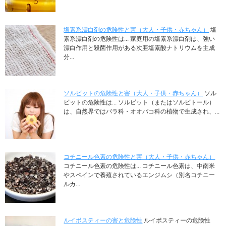
塩素系漂白剤の危険性と害（大人・子供・赤ちゃん）
塩
素系漂白剤の危険性は... 家庭用の塩素系漂白剤は、強い
漂白作用と殺菌作用がある次亜塩素酸ナトリウムを主成
分...
ソルビットの危険性と害（大人・子供・赤ちゃん）
ソル
ビットの危険性は... ソルビット（またはソルビトール）
は、自然界ではバラ科・オオバコ科の植物で生成され、...
コチニール色素の危険性と害（大人・子供・赤ちゃん）
コチニール色素の危険性は... コチニール色素は、中南米
やスペインで養殖されているエンジムシ（別名コチニー
ルカ...
ルイボスティーの害と危険性
ルイボスティーの危険性