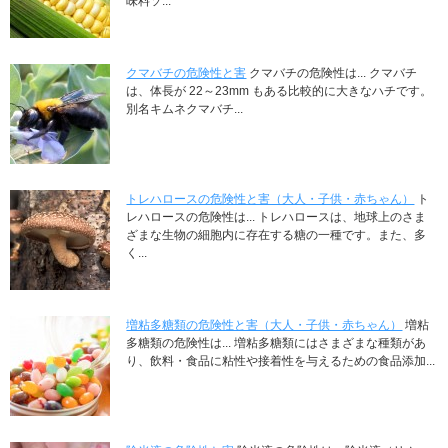
味料ソ...
クマバチの危険性と害
クマバチの危険性は... クマバチ
は、体長が 22～23mm もある比較的に大きなハチです。
別名キムネクマバチ...
トレハロースの危険性と害（大人・子供・赤ちゃん）
ト
レハロースの危険性は... トレハロースは、地球上のさま
ざまな生物の細胞内に存在する糖の一種です。また、多
く...
増粘多糖類の危険性と害（大人・子供・赤ちゃん）
増粘
多糖類の危険性は... 増粘多糖類にはさまざまな種類があ
り、飲料・食品に粘性や接着性を与えるための食品添加...