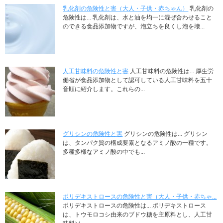
乳化剤の危険性と害（大人・子供・赤ちゃん）
乳化剤の
危険性は... 乳化剤は、水と油を均一に混ぜ合わせること
のできる食品添加物ですが、泡立ちを良くし泡を壊...
人工甘味料の危険性と害
人工甘味料の危険性は... 厚生労
働省が食品添加物として認可している人工甘味料を五十
音順に紹介します。これらの...
グリシンの危険性と害
グリシンの危険性は... グリシン
は、タンパク質の構成要素となるアミノ酸の一種です。
多種多様なアミノ酸の中でも...
ポリデキストロースの危険性と害（大人・子供・赤ちゃ...
ポリデキストロースの危険性は... ポリデキストロース
は、トウモロコシ由来のブドウ糖を主原料とし、人工甘