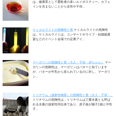
は... 健康茶として愛飲者の多いルイボスティー。カフェ
インを含まないことから女性や子供...
ケミカルライトの危険性と害
ケミカルライトの危険性
は... ケミカルライトは、コンサートやライブ・結婚披露
宴などのイベント会場での定番アイ...
マーガリンの危険性と害（大人・子供・赤ちゃん）
マー
ガリンの危険性は... マーガリンはバターと似ています
が、バターが牛乳から造られているのに対し、マーガリ
ン...
トリチウム（放射性物質）の危険性と害（大人・子供・...
トリチウムの危険性は... トリチウムは三重水素とも呼ば
れる水素の放射性同位体であり、原子核が陽子1個と中性
子...