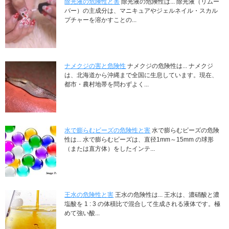
除光液の危険性と害
除光液の危険性は... 除光液（リムー
バー）の主成分は、マニキュアやジェルネイル・スカル
プチャーを溶かすことの...
ナメクジの害と危険性
ナメクジの危険性は... ナメクジ
は、北海道から沖縄まで全国に生息しています。現在、
都市・農村地帯を問わずよく...
水で膨らむビーズの危険性と害
水で膨らむビーズの危険
性は... 水で膨らむビーズは、直径1mm～15mm の球形
（または直方体）をしたインテ...
王水の危険性と害
王水の危険性は... 王水は、濃硝酸と濃
塩酸を 1 : 3 の体積比で混合して生成される液体です。極
めて強い酸...