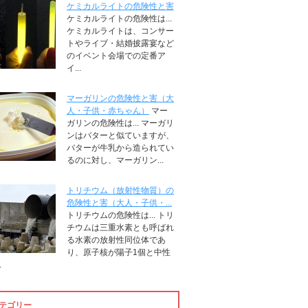
ケミカルライトの危険性と害
ケミカルライトの危険性は...
ケミカルライトは、コンサー
トやライブ・結婚披露宴など
のイベント会場での定番ア
イ...
マーガリンの危険性と害（大
人・子供・赤ちゃん）
マー
ガリンの危険性は... マーガリ
ンはバターと似ていますが、
バターが牛乳から造られてい
るのに対し、マーガリン...
トリチウム（放射性物質）の
危険性と害（大人・子供・...
トリチウムの危険性は... トリ
チウムは三重水素とも呼ばれ
る水素の放射性同位体であ
り、原子核が陽子1個と中性
.
テゴリー