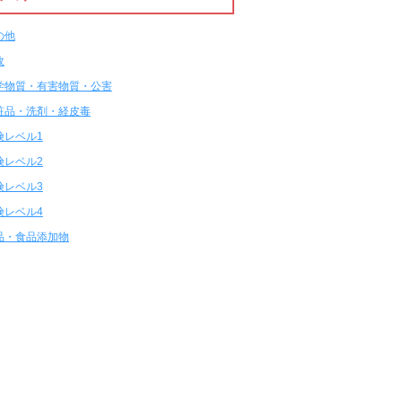
の他
故
学物質・有害物質・公害
粧品・洗剤・経皮毒
険レベル1
険レベル2
険レベル3
険レベル4
品・食品添加物