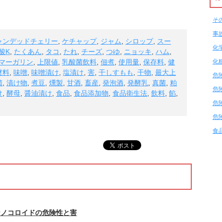
そ
事
ャンデッドチェリー
,
ケチャップ
,
ジャム
,
シロップ
,
スー
化
酸K
,
たくあん
,
タコ
,
たれ
,
チーズ
,
つゆ
,
ニョッキ
,
ハム
,
化
マーガリン
,
上限値
,
乳酸菌飲料
,
佃煮
,
使用量
,
保存料
,
健
材料
,
味噌
,
味噌漬け
,
塩漬け
,
害
,
干しすもも
,
干物
,
最大上
危
菌
,
漬け物
,
煮豆
,
燻製
,
甘酒
,
畜産
,
発泡酒
,
発酵乳
,
真菌
,
粕
危
け
,
酵母
,
醤油漬け
,
食品
,
食品添加物
,
食品衛生法
,
飲料
,
餡
,
危
危
食
ナノコロイドの危険性と害