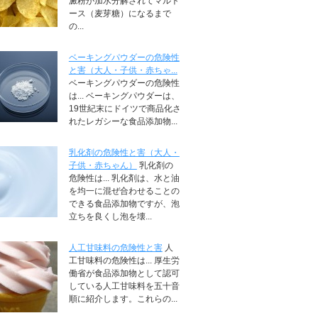
澱粉が加水分解されてマルト
ース（麦芽糖）になるまで
の...
ベーキングパウダーの危険性
と害（大人・子供・赤ちゃ...
ベーキングパウダーの危険性
は... ベーキングパウダーは、
19世紀末にドイツで商品化さ
れたレガシーな食品添加物...
乳化剤の危険性と害（大人・
子供・赤ちゃん）
乳化剤の
危険性は... 乳化剤は、水と油
を均一に混ぜ合わせることの
できる食品添加物ですが、泡
立ちを良くし泡を壊...
人工甘味料の危険性と害
人
工甘味料の危険性は... 厚生労
働省が食品添加物として認可
している人工甘味料を五十音
順に紹介します。これらの...