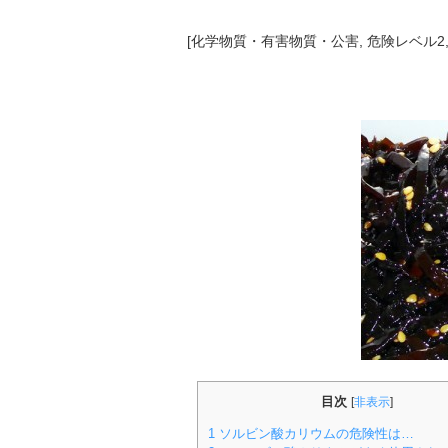
[
化学物質・有害物質・公害
,
危険レベル2
目次
[
非表示
]
1
ソルビン酸カリウムの危険性は…