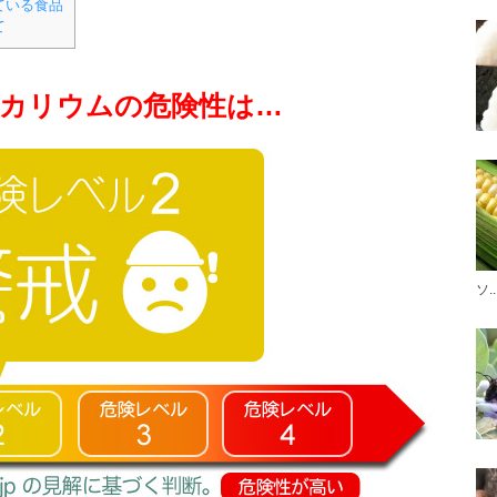
ている食品
て
カリウムの危険性は…
ソ..