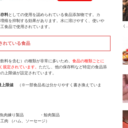
保存料
としての使用を認められている食品添加物です。カ
の増殖を抑制する効果があります。水に溶けやすく、使いや
く..
加工食品で使用されています。
されている食品
（飲料を含む）の種類が非常に多いため、
食品の種類ごとに
かく規定されています。
ただし、他の保存料など特定の食品添
量の上限値が設定されています。
量上限値
（※一部食品名は分かりやすく書き換えていま
スチーズ
練り製品 ・鯨肉製品
、ソーセージ）