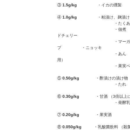
③
1.5g/kg
・イカの燻製 
④
1.0g/kg
・粕漬け、麹漬け、塩
・たくあん ・魚介の
・佃煮 ・煮豆
ドチェリー
・マーガリン 
プ ・ニョッキ
・あん （菓子用の餡）
用）
・果実ペースト （菓
⑤
0.50g/kg
・酢漬けの漬け物
・たれ ・つゆ ・
⑥
0.30g/kg
・甘酒 （3倍以上に薄
・発酵乳 （乳酸菌
⑦
0.20g/kg
・果実酒 ・
⑧
0.050g/kg
・乳酸菌飲料 （殺菌