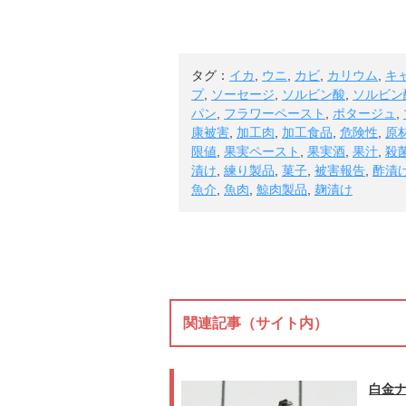
タグ：
イカ
,
ウニ
,
カビ
,
カリウム
,
キ
プ
,
ソーセージ
,
ソルビン酸
,
ソルビン
パン
,
フラワーペースト
,
ポタージュ
,
康被害
,
加工肉
,
加工食品
,
危険性
,
原
限値
,
果実ペースト
,
果実酒
,
果汁
,
殺
漬け
,
練り製品
,
菓子
,
被害報告
,
酢漬
魚介
,
魚肉
,
鯨肉製品
,
麹漬け
関連記事（サイト内）
白金