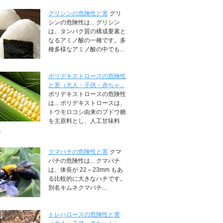
グリシンの危険性と害
グリ
シンの危険性は... グリシン
は、タンパク質の構成要素と
なるアミノ酸の一種です。多
種多様なアミノ酸の中でも...
ポリデキストロースの危険性
と害（大人・子供・赤ちゃ...
ポリデキストロースの危険性
は... ポリデキストロースは、
トウモロコシ由来のブドウ糖
を主原料とし、人工甘味料
.
クマバチの危険性と害
クマ
バチの危険性は... クマバチ
は、体長が 22～23mm もあ
る比較的に大きなハチです。
別名キムネクマバチ...
トレハロースの危険性と害