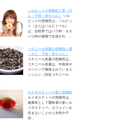
ソルビットの危険性と害（大
人・子供・赤ちゃん）
ソル
ビットの危険性は... ソルビッ
ト（またはソルビトール）
は、自然界ではバラ科・オオ
バコ科の植物で生成され、...
コチニール色素の危険性と害
（大人・子供・赤ちゃん）
コチニール色素の危険性は...
コチニール色素は、中南米や
スペインで養殖されているエ
ンジムシ（別名コチニール
.
ルイボスティーの害と危険性
ルイボスティーの危険性は...
健康茶として愛飲者の多いル
イボスティー。カフェインを
含まないことから女性や子
供...