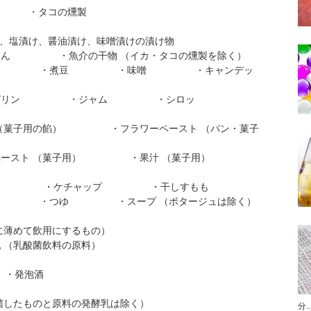
・タコの燻製
漬け、醤油漬け、味噌漬けの漬け物
干物 （イカ・タコの燻製を除く）
 ・味噌 ・キャンデッ
・ジャム ・シロッ
 ・フラワーペースト （パン・菓子
子用） ・果汁 （菓子用）
 ・ケチャップ ・干しすもも
スープ （ポタージュは除く）
めて飲用にするもの）
飲料の原料）
発泡酒
したものと原料の発酵乳は除く）
分..