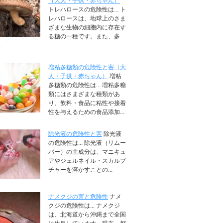
（大人・子供・赤ちゃん）
トレハロースの危険性は... ト
レハロースは、地球上のさま
ざまな生物の細胞内に存在す
る糖の一種です。また、多
.
増粘多糖類の危険性と害（大
人・子供・赤ちゃん）
増粘
多糖類の危険性は... 増粘多糖
類にはさまざまな種類があ
り、飲料・食品に粘性や接着
性を与えるための食品添加...
除光液の危険性と害
除光液
の危険性は... 除光液（リムー
バー）の主成分は、マニキュ
アやジェルネイル・スカルプ
チャーを溶かすことの...
ナメクジの害と危険性
ナメ
クジの危険性は... ナメクジ
は、北海道から沖縄まで全国