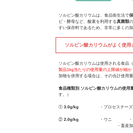
ソルビン酸カリウムは、食品衛生法で
ビ・酵母など、酸素を利用する
真菌類
すい保存料であるため、非常に多くの
ソルビン酸カリウムがよく使用
ソルビン酸カリウムは使用される食品
製品1kg当たりの使用量の上限値が細
加物を併用する場合は、その合計使用
食品種類別 ソルビン酸カリウムの使用
す。）
①
3.0g/kg
・プロセ
②
2.0g/kg
・ウニ ・魚肉
・畜産加工肉 （ハム