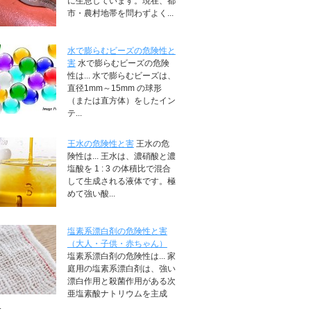
に生息しています。現在、都
市・農村地帯を問わずよく...
水で膨らむビーズの危険性と
害
水で膨らむビーズの危険
性は... 水で膨らむビーズは、
直径1mm～15mm の球形
（または直方体）をしたイン
テ...
王水の危険性と害
王水の危
険性は... 王水は、濃硝酸と濃
塩酸を 1 : 3 の体積比で混合
して生成される液体です。極
めて強い酸...
塩素系漂白剤の危険性と害
（大人・子供・赤ちゃん）
塩素系漂白剤の危険性は... 家
庭用の塩素系漂白剤は、強い
漂白作用と殺菌作用がある次
亜塩素酸ナトリウムを主成
.