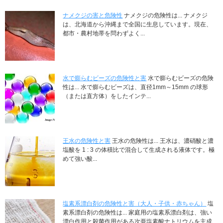
ナメクジの害と危険性
ナメクジの危険性は... ナメクジ
は、北海道から沖縄まで全国に生息しています。現在、
都市・農村地帯を問わずよく...
水で膨らむビーズの危険性と害
水で膨らむビーズの危険
性は... 水で膨らむビーズは、直径1mm～15mm の球形
（または直方体）をしたインテ...
王水の危険性と害
王水の危険性は... 王水は、濃硝酸と濃
塩酸を 1 : 3 の体積比で混合して生成される液体です。極
めて強い酸...
塩素系漂白剤の危険性と害（大人・子供・赤ちゃん）
塩
素系漂白剤の危険性は... 家庭用の塩素系漂白剤は、強い
漂白作用と殺菌作用がある次亜塩素酸ナトリウムを主成