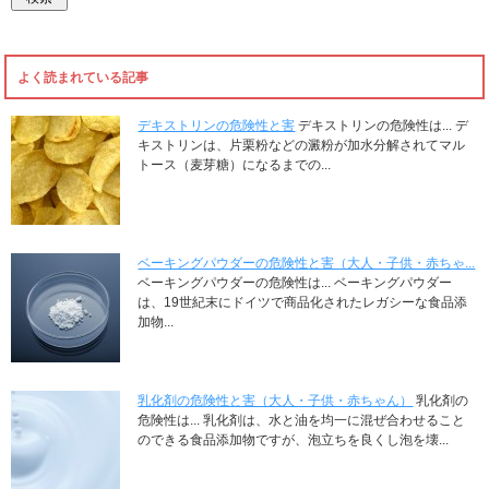
よく読まれている記事
デキストリンの危険性と害
デキストリンの危険性は... デ
キストリンは、片栗粉などの澱粉が加水分解されてマル
トース（麦芽糖）になるまでの...
ベーキングパウダーの危険性と害（大人・子供・赤ちゃ...
ベーキングパウダーの危険性は... ベーキングパウダー
は、19世紀末にドイツで商品化されたレガシーな食品添
加物...
乳化剤の危険性と害（大人・子供・赤ちゃん）
乳化剤の
危険性は... 乳化剤は、水と油を均一に混ぜ合わせること
のできる食品添加物ですが、泡立ちを良くし泡を壊...