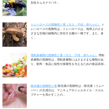
別名キムネクマバチ...
トレハロースの危険性と害（大人・子供・赤ちゃん）
ト
レハロースの危険性は... トレハロースは、地球上のさま
ざまな生物の細胞内に存在する糖の一種です。また、多
く...
増粘多糖類の危険性と害（大人・子供・赤ちゃん）
増粘
多糖類の危険性は... 増粘多糖類にはさまざまな種類があ
り、飲料・食品に粘性や接着性を与えるための食品添加...
除光液の危険性と害
除光液の危険性は... 除光液（リムー
バー）の主成分は、マニキュアやジェルネイル・スカル
プチャーを溶かすことの...