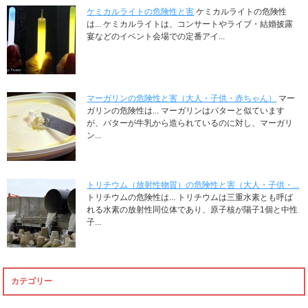
ケミカルライトの危険性と害
ケミカルライトの危険性
は... ケミカルライトは、コンサートやライブ・結婚披露
宴などのイベント会場での定番アイ...
マーガリンの危険性と害（大人・子供・赤ちゃん）
マー
ガリンの危険性は... マーガリンはバターと似ています
が、バターが牛乳から造られているのに対し、マーガリ
ン...
トリチウム（放射性物質）の危険性と害（大人・子供・...
トリチウムの危険性は... トリチウムは三重水素とも呼ば
れる水素の放射性同位体であり、原子核が陽子1個と中性
子...
カテゴリー