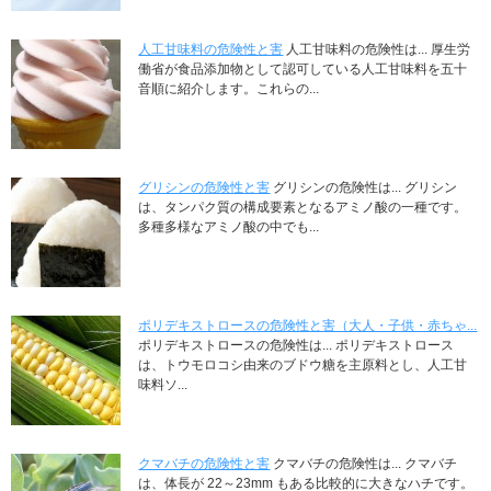
人工甘味料の危険性と害
人工甘味料の危険性は... 厚生労
働省が食品添加物として認可している人工甘味料を五十
音順に紹介します。これらの...
グリシンの危険性と害
グリシンの危険性は... グリシン
は、タンパク質の構成要素となるアミノ酸の一種です。
多種多様なアミノ酸の中でも...
ポリデキストロースの危険性と害（大人・子供・赤ちゃ...
ポリデキストロースの危険性は... ポリデキストロース
は、トウモロコシ由来のブドウ糖を主原料とし、人工甘
味料ソ...
クマバチの危険性と害
クマバチの危険性は... クマバチ
は、体長が 22～23mm もある比較的に大きなハチです。