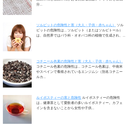
分...
ソルビットの危険性と害（大人・子供・赤ちゃん）
ソル
ビットの危険性は... ソルビット（またはソルビトール）
は、自然界ではバラ科・オオバコ科の植物で生成され、...
コチニール色素の危険性と害（大人・子供・赤ちゃん）
コチニール色素の危険性は... コチニール色素は、中南米
やスペインで養殖されているエンジムシ（別名コチニー
ルカ...
ルイボスティーの害と危険性
ルイボスティーの危険性
は... 健康茶として愛飲者の多いルイボスティー。カフェ
インを含まないことから女性や子供...