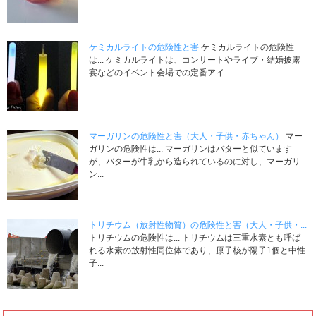
ケミカルライトの危険性と害
ケミカルライトの危険性
は... ケミカルライトは、コンサートやライブ・結婚披露
宴などのイベント会場での定番アイ...
マーガリンの危険性と害（大人・子供・赤ちゃん）
マー
ガリンの危険性は... マーガリンはバターと似ています
が、バターが牛乳から造られているのに対し、マーガリ
ン...
トリチウム（放射性物質）の危険性と害（大人・子供・...
トリチウムの危険性は... トリチウムは三重水素とも呼ば
れる水素の放射性同位体であり、原子核が陽子1個と中性
子...