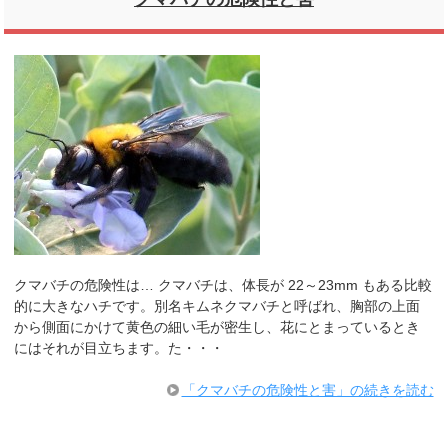
クマバチの危険性は… クマバチは、体長が 22～23mm もある比較
的に大きなハチです。別名キムネクマバチと呼ばれ、胸部の上面
から側面にかけて黄色の細い毛が密生し、花にとまっているとき
にはそれが目立ちます。た・・・
「クマバチの危険性と害」の続きを読む