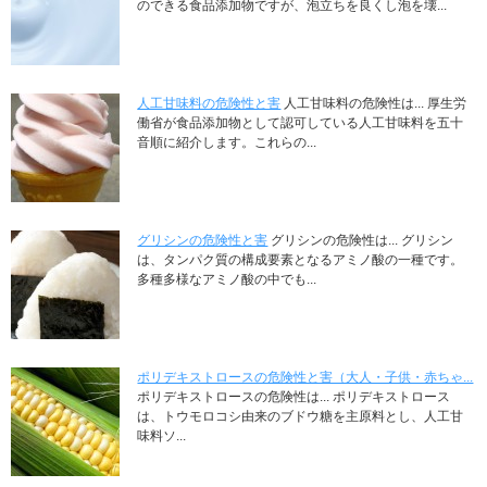
のできる食品添加物ですが、泡立ちを良くし泡を壊...
人工甘味料の危険性と害
人工甘味料の危険性は... 厚生労
働省が食品添加物として認可している人工甘味料を五十
音順に紹介します。これらの...
グリシンの危険性と害
グリシンの危険性は... グリシン
は、タンパク質の構成要素となるアミノ酸の一種です。
多種多様なアミノ酸の中でも...
ポリデキストロースの危険性と害（大人・子供・赤ちゃ...
ポリデキストロースの危険性は... ポリデキストロース
は、トウモロコシ由来のブドウ糖を主原料とし、人工甘
味料ソ...