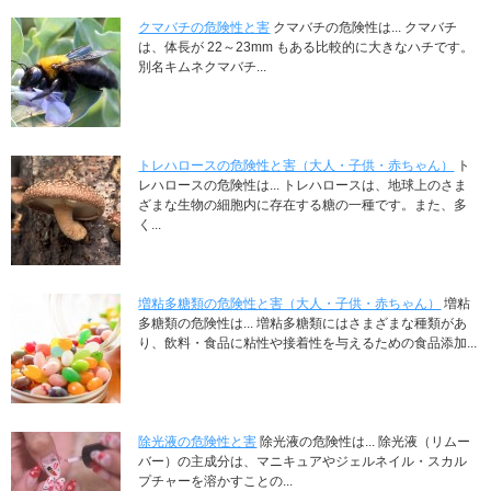
クマバチの危険性と害
クマバチの危険性は... クマバチ
は、体長が 22～23mm もある比較的に大きなハチです。
別名キムネクマバチ...
トレハロースの危険性と害（大人・子供・赤ちゃん）
ト
レハロースの危険性は... トレハロースは、地球上のさま
ざまな生物の細胞内に存在する糖の一種です。また、多
く...
増粘多糖類の危険性と害（大人・子供・赤ちゃん）
増粘
多糖類の危険性は... 増粘多糖類にはさまざまな種類があ
り、飲料・食品に粘性や接着性を与えるための食品添加...
除光液の危険性と害
除光液の危険性は... 除光液（リムー
バー）の主成分は、マニキュアやジェルネイル・スカル
プチャーを溶かすことの...