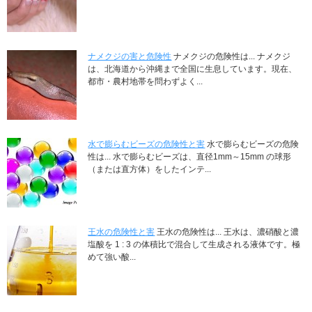
ナメクジの害と危険性
ナメクジの危険性は... ナメクジ
は、北海道から沖縄まで全国に生息しています。現在、
都市・農村地帯を問わずよく...
水で膨らむビーズの危険性と害
水で膨らむビーズの危険
性は... 水で膨らむビーズは、直径1mm～15mm の球形
（または直方体）をしたインテ...
王水の危険性と害
王水の危険性は... 王水は、濃硝酸と濃
塩酸を 1 : 3 の体積比で混合して生成される液体です。極
めて強い酸...