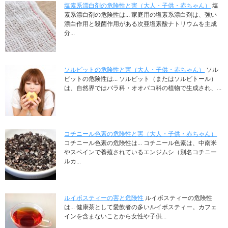
塩素系漂白剤の危険性と害（大人・子供・赤ちゃん）
塩
素系漂白剤の危険性は... 家庭用の塩素系漂白剤は、強い
漂白作用と殺菌作用がある次亜塩素酸ナトリウムを主成
分...
ソルビットの危険性と害（大人・子供・赤ちゃん）
ソル
ビットの危険性は... ソルビット（またはソルビトール）
は、自然界ではバラ科・オオバコ科の植物で生成され、...
コチニール色素の危険性と害（大人・子供・赤ちゃん）
コチニール色素の危険性は... コチニール色素は、中南米
やスペインで養殖されているエンジムシ（別名コチニー
ルカ...
ルイボスティーの害と危険性
ルイボスティーの危険性
は... 健康茶として愛飲者の多いルイボスティー。カフェ
インを含まないことから女性や子供...