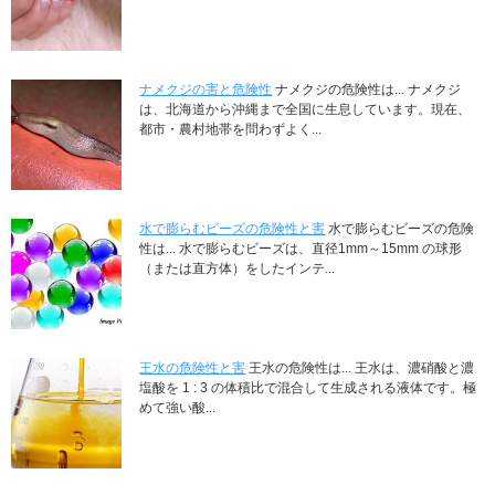
ナメクジの害と危険性
ナメクジの危険性は... ナメクジ
は、北海道から沖縄まで全国に生息しています。現在、
都市・農村地帯を問わずよく...
水で膨らむビーズの危険性と害
水で膨らむビーズの危険
性は... 水で膨らむビーズは、直径1mm～15mm の球形
（または直方体）をしたインテ...
王水の危険性と害
王水の危険性は... 王水は、濃硝酸と濃
塩酸を 1 : 3 の体積比で混合して生成される液体です。極
めて強い酸...