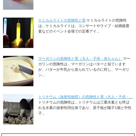
ケミカルライトの危険性と害
ケミカルライトの危険性
は... ケミカルライトは、コンサートやライブ・結婚披露
宴などのイベント会場での定番アイ...
マーガリンの危険性と害（大人・子供・赤ちゃん）
マー
ガリンの危険性は... マーガリンはバターと似ています
が、バターが牛乳から造られているのに対し、マーガリ
ン...
トリチウム（放射性物質）の危険性と害（大人・子供・...
トリチウムの危険性は... トリチウムは三重水素とも呼ば
れる水素の放射性同位体であり、原子核が陽子1個と中性
子...