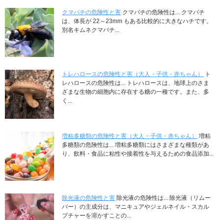
クマバチの危険性と害
クマバチの危険性は... クマバチ
は、体長が 22～23mm もある比較的に大きなハチです。
別名キムネクマバチ...
トレハロースの危険性と害（大人・子供・赤ちゃん）
ト
レハロースの危険性は... トレハロースは、地球上のさま
ざまな生物の細胞内に存在する糖の一種です。また、多
く...
増粘多糖類の危険性と害（大人・子供・赤ちゃん）
増粘
多糖類の危険性は... 増粘多糖類にはさまざまな種類があ
り、飲料・食品に粘性や接着性を与えるための食品添加...
除光液の危険性と害
除光液の危険性は... 除光液（リムー
バー）の主成分は、マニキュアやジェルネイル・スカル
プチャーを溶かすことの...