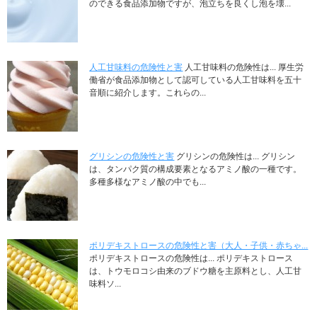
のできる食品添加物ですが、泡立ちを良くし泡を壊...
人工甘味料の危険性と害
人工甘味料の危険性は... 厚生労
働省が食品添加物として認可している人工甘味料を五十
音順に紹介します。これらの...
グリシンの危険性と害
グリシンの危険性は... グリシン
は、タンパク質の構成要素となるアミノ酸の一種です。
多種多様なアミノ酸の中でも...
ポリデキストロースの危険性と害（大人・子供・赤ちゃ...
ポリデキストロースの危険性は... ポリデキストロース
は、トウモロコシ由来のブドウ糖を主原料とし、人工甘
味料ソ...