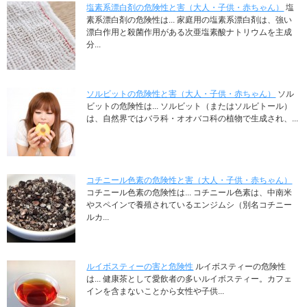
塩素系漂白剤の危険性と害（大人・子供・赤ちゃん）
塩
素系漂白剤の危険性は... 家庭用の塩素系漂白剤は、強い
漂白作用と殺菌作用がある次亜塩素酸ナトリウムを主成
分...
ソルビットの危険性と害（大人・子供・赤ちゃん）
ソル
ビットの危険性は... ソルビット（またはソルビトール）
は、自然界ではバラ科・オオバコ科の植物で生成され、...
コチニール色素の危険性と害（大人・子供・赤ちゃん）
コチニール色素の危険性は... コチニール色素は、中南米
やスペインで養殖されているエンジムシ（別名コチニー
ルカ...
ルイボスティーの害と危険性
ルイボスティーの危険性
は... 健康茶として愛飲者の多いルイボスティー。カフェ
インを含まないことから女性や子供...