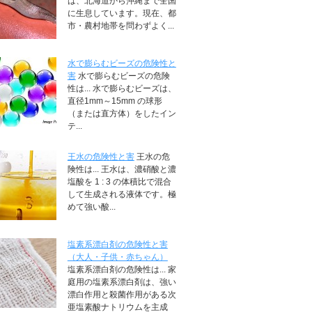
は、北海道から沖縄まで全国
に生息しています。現在、都
市・農村地帯を問わずよく...
水で膨らむビーズの危険性と
害
水で膨らむビーズの危険
性は... 水で膨らむビーズは、
直径1mm～15mm の球形
（または直方体）をしたイン
テ...
王水の危険性と害
王水の危
険性は... 王水は、濃硝酸と濃
塩酸を 1 : 3 の体積比で混合
して生成される液体です。極
めて強い酸...
塩素系漂白剤の危険性と害
（大人・子供・赤ちゃん）
塩素系漂白剤の危険性は... 家
庭用の塩素系漂白剤は、強い
漂白作用と殺菌作用がある次
亜塩素酸ナトリウムを主成