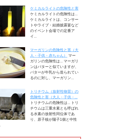
ケミカルライトの危険性と害
ケミカルライトの危険性は...
ケミカルライトは、コンサー
トやライブ・結婚披露宴など
のイベント会場での定番ア
イ...
マーガリンの危険性と害（大
人・子供・赤ちゃん）
マー
ガリンの危険性は... マーガリ
ンはバターと似ていますが、
バターが牛乳から造られてい
るのに対し、マーガリン...
トリチウム（放射性物質）の
危険性と害（大人・子供・...
トリチウムの危険性は... トリ
チウムは三重水素とも呼ばれ
る水素の放射性同位体であ
り、原子核が陽子1個と中性
.