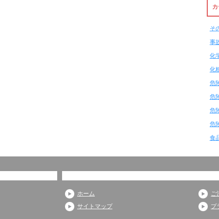
カ
そ
事
化
化
危
危
危
危
食
ホーム
ご
サイトマップ
プ