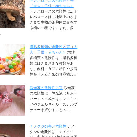
トレハロースの危険性と害
（大人・子供・赤ちゃん）
トレハロースの危険性は... ト
レハロースは、地球上のさま
ざまな生物の細胞内に存在す
る糖の一種です。また、多
.
増粘多糖類の危険性と害（大
人・子供・赤ちゃん）
増粘
多糖類の危険性は... 増粘多糖
類にはさまざまな種類があ
り、飲料・食品に粘性や接着
性を与えるための食品添加...
除光液の危険性と害
除光液
の危険性は... 除光液（リムー
バー）の主成分は、マニキュ
アやジェルネイル・スカルプ
チャーを溶かすことの...
ナメクジの害と危険性
ナメ
クジの危険性は... ナメクジ