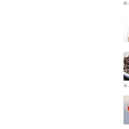
分..
カ..