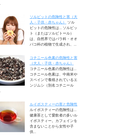
.
ソルビットの危険性と害（大
人・子供・赤ちゃん）
ソル
ビットの危険性は... ソルビッ
ト（またはソルビトール）
は、自然界ではバラ科・オオ
バコ科の植物で生成され、...
コチニール色素の危険性と害
（大人・子供・赤ちゃん）
コチニール色素の危険性は...
コチニール色素は、中南米や
スペインで養殖されているエ
ンジムシ（別名コチニール
.
ルイボスティーの害と危険性
ルイボスティーの危険性は...
健康茶として愛飲者の多いル
イボスティー。カフェインを
含まないことから女性や子
供...