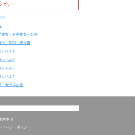
テゴリー
の他
故
学物質・有害物質・公害
粧品・洗剤・経皮毒
険レベル1
険レベル2
険レベル3
険レベル4
品・食品添加物
注意事項
ライバシーポリシー