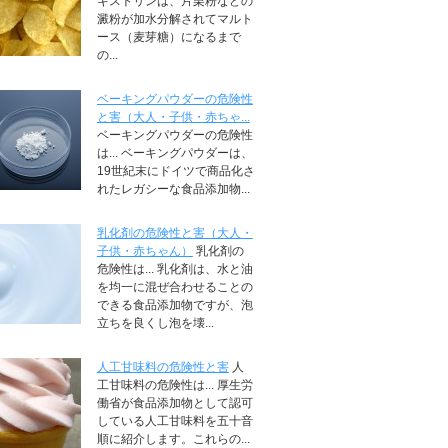
キストリンは、片栗粉などの
澱粉が加水分解されてマルト
ース（麦芽糖）になるまで
の...
ベーキングパウダーの危険性
と害（大人・子供・赤ちゃ...
ベーキングパウダーの危険性
は... ベーキングパウダーは、
19世紀末にドイツで商品化さ
れたレガシーな食品添加物...
乳化剤の危険性と害（大人・
子供・赤ちゃん）
乳化剤の
危険性は... 乳化剤は、水と油
を均一に混ぜ合わせることの
できる食品添加物ですが、泡
立ちを良くし泡を壊...
人工甘味料の危険性と害
人
工甘味料の危険性は... 厚生労
働省が食品添加物として認可
している人工甘味料を五十音
順に紹介します。これらの...