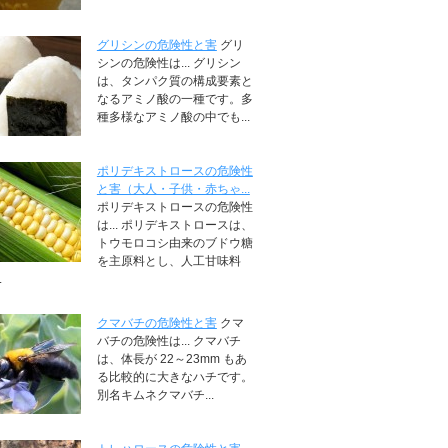
グリシンの危険性と害
グリ
シンの危険性は... グリシン
は、タンパク質の構成要素と
なるアミノ酸の一種です。多
種多様なアミノ酸の中でも...
ポリデキストロースの危険性
と害（大人・子供・赤ちゃ...
ポリデキストロースの危険性
は... ポリデキストロースは、
トウモロコシ由来のブドウ糖
を主原料とし、人工甘味料
.
クマバチの危険性と害
クマ
バチの危険性は... クマバチ
は、体長が 22～23mm もあ
る比較的に大きなハチです。
別名キムネクマバチ...