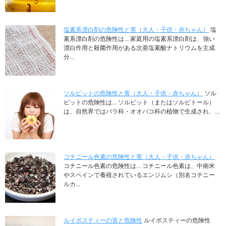
塩素系漂白剤の危険性と害（大人・子供・赤ちゃん）
塩
素系漂白剤の危険性は... 家庭用の塩素系漂白剤は、強い
漂白作用と殺菌作用がある次亜塩素酸ナトリウムを主成
分...
ソルビットの危険性と害（大人・子供・赤ちゃん）
ソル
ビットの危険性は... ソルビット（またはソルビトール）
は、自然界ではバラ科・オオバコ科の植物で生成され、...
コチニール色素の危険性と害（大人・子供・赤ちゃん）
コチニール色素の危険性は... コチニール色素は、中南米
やスペインで養殖されているエンジムシ（別名コチニー
ルカ...
ルイボスティーの害と危険性
ルイボスティーの危険性