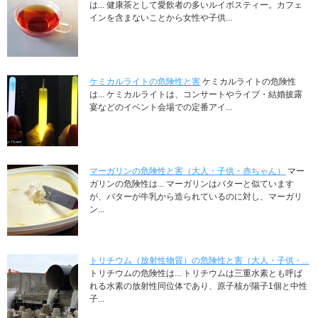
は... 健康茶として愛飲者の多いルイボスティー。カフェ
インを含まないことから女性や子供...
ケミカルライトの危険性と害
ケミカルライトの危険性
は... ケミカルライトは、コンサートやライブ・結婚披露
宴などのイベント会場での定番アイ...
マーガリンの危険性と害（大人・子供・赤ちゃん）
マー
ガリンの危険性は... マーガリンはバターと似ています
が、バターが牛乳から造られているのに対し、マーガリ
ン...
トリチウム（放射性物質）の危険性と害（大人・子供・...
トリチウムの危険性は... トリチウムは三重水素とも呼ば
れる水素の放射性同位体であり、原子核が陽子1個と中性
子...