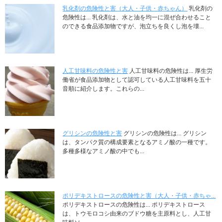
乳化剤の危険性と害（大人・子供・赤ちゃん）
乳化剤の
危険性は... 乳化剤は、水と油を均一に混ぜ合わせること
のできる食品添加物ですが、泡立ちを良くし泡を壊...
人工甘味料の危険性と害
人工甘味料の危険性は... 厚生労
働省が食品添加物として認可している人工甘味料を五十
音順に紹介します。これらの...
グリシンの危険性と害
グリシンの危険性は... グリシン
は、タンパク質の構成要素となるアミノ酸の一種です。
多種多様なアミノ酸の中でも...
ポリデキストロースの危険性と害（大人・子供・赤ちゃ...
ポリデキストロースの危険性は... ポリデキストロース
は、トウモロコシ由来のブドウ糖を主原料とし、人工甘