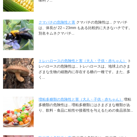
味料ソ...
クマバチの危険性と害
クマバチの危険性は... クマバチ
は、体長が 22～23mm もある比較的に大きなハチです。
別名キムネクマバチ...
トレハロースの危険性と害（大人・子供・赤ちゃん）
ト
レハロースの危険性は... トレハロースは、地球上のさま
ざまな生物の細胞内に存在する糖の一種です。また、多
く...
増粘多糖類の危険性と害（大人・子供・赤ちゃん）
増粘
多糖類の危険性は... 増粘多糖類にはさまざまな種類があ
り、飲料・食品に粘性や接着性を与えるための食品添加...