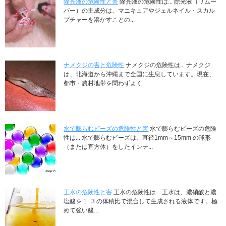
除光液の危険性と害
除光液の危険性は... 除光液（リムー
バー）の主成分は、マニキュアやジェルネイル・スカル
プチャーを溶かすことの...
ナメクジの害と危険性
ナメクジの危険性は... ナメクジ
は、北海道から沖縄まで全国に生息しています。現在、
都市・農村地帯を問わずよく...
水で膨らむビーズの危険性と害
水で膨らむビーズの危険
性は... 水で膨らむビーズは、直径1mm～15mm の球形
（または直方体）をしたインテ...
王水の危険性と害
王水の危険性は... 王水は、濃硝酸と濃
塩酸を 1 : 3 の体積比で混合して生成される液体です。極
めて強い酸...