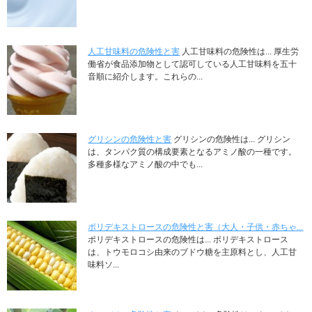
人工甘味料の危険性と害
人工甘味料の危険性は... 厚生労
働省が食品添加物として認可している人工甘味料を五十
音順に紹介します。これらの...
グリシンの危険性と害
グリシンの危険性は... グリシン
は、タンパク質の構成要素となるアミノ酸の一種です。
多種多様なアミノ酸の中でも...
ポリデキストロースの危険性と害（大人・子供・赤ちゃ...
ポリデキストロースの危険性は... ポリデキストロース
は、トウモロコシ由来のブドウ糖を主原料とし、人工甘
味料ソ...