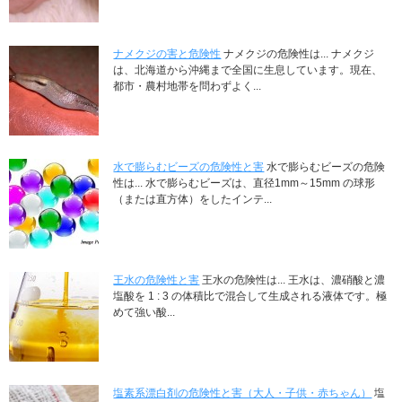
ナメクジの害と危険性
ナメクジの危険性は... ナメクジ
は、北海道から沖縄まで全国に生息しています。現在、
都市・農村地帯を問わずよく...
水で膨らむビーズの危険性と害
水で膨らむビーズの危険
性は... 水で膨らむビーズは、直径1mm～15mm の球形
（または直方体）をしたインテ...
王水の危険性と害
王水の危険性は... 王水は、濃硝酸と濃
塩酸を 1 : 3 の体積比で混合して生成される液体です。極
めて強い酸...
塩素系漂白剤の危険性と害（大人・子供・赤ちゃん）
塩