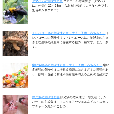
クマバチの危険性と害
クマバチの危険性は... クマバチ
は、体長が 22～23mm もある比較的に大きなハチです。
別名キムネクマバチ...
トレハロースの危険性と害（大人・子供・赤ちゃん）
ト
レハロースの危険性は... トレハロースは、地球上のさま
ざまな生物の細胞内に存在する糖の一種です。また、多
く...
増粘多糖類の危険性と害（大人・子供・赤ちゃん）
増粘
多糖類の危険性は... 増粘多糖類にはさまざまな種類があ
り、飲料・食品に粘性や接着性を与えるための食品添加...
除光液の危険性と害
除光液の危険性は... 除光液（リムー
バー）の主成分は、マニキュアやジェルネイル・スカル
プチャーを溶かすことの...