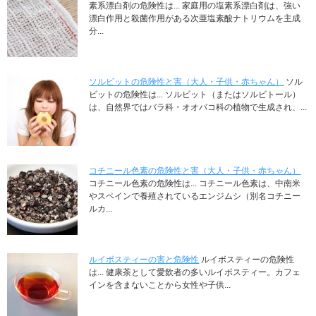
素系漂白剤の危険性は... 家庭用の塩素系漂白剤は、強い
漂白作用と殺菌作用がある次亜塩素酸ナトリウムを主成
分...
ソルビットの危険性と害（大人・子供・赤ちゃん）
ソル
ビットの危険性は... ソルビット（またはソルビトール）
は、自然界ではバラ科・オオバコ科の植物で生成され、...
コチニール色素の危険性と害（大人・子供・赤ちゃん）
コチニール色素の危険性は... コチニール色素は、中南米
やスペインで養殖されているエンジムシ（別名コチニー
ルカ...
ルイボスティーの害と危険性
ルイボスティーの危険性
は... 健康茶として愛飲者の多いルイボスティー。カフェ
インを含まないことから女性や子供...