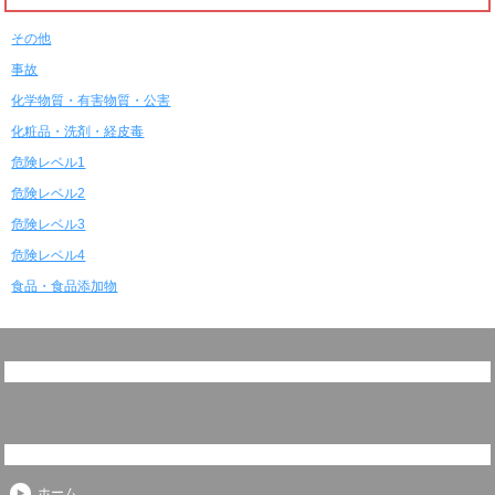
その他
事故
化学物質・有害物質・公害
化粧品・洗剤・経皮毒
危険レベル1
危険レベル2
危険レベル3
危険レベル4
食品・食品添加物
ホーム