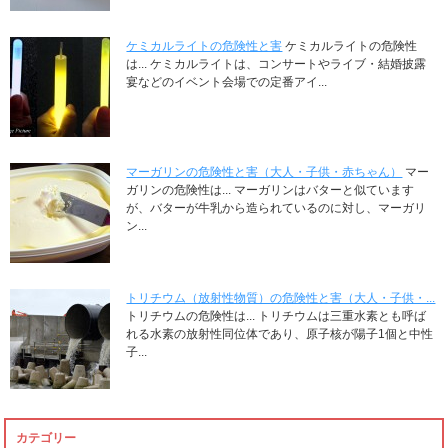
ケミカルライトの危険性と害
ケミカルライトの危険性
は... ケミカルライトは、コンサートやライブ・結婚披露
宴などのイベント会場での定番アイ...
マーガリンの危険性と害（大人・子供・赤ちゃん）
マー
ガリンの危険性は... マーガリンはバターと似ています
が、バターが牛乳から造られているのに対し、マーガリ
ン...
トリチウム（放射性物質）の危険性と害（大人・子供・...
トリチウムの危険性は... トリチウムは三重水素とも呼ば
れる水素の放射性同位体であり、原子核が陽子1個と中性
子...
カテゴリー