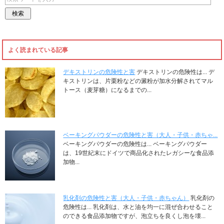
よく読まれている記事
デキストリンの危険性と害
デキストリンの危険性は... デ
キストリンは、片栗粉などの澱粉が加水分解されてマル
トース（麦芽糖）になるまでの...
ベーキングパウダーの危険性と害（大人・子供・赤ちゃ...
ベーキングパウダーの危険性は... ベーキングパウダー
は、19世紀末にドイツで商品化されたレガシーな食品添
加物...
乳化剤の危険性と害（大人・子供・赤ちゃん）
乳化剤の
危険性は... 乳化剤は、水と油を均一に混ぜ合わせること
のできる食品添加物ですが、泡立ちを良くし泡を壊...