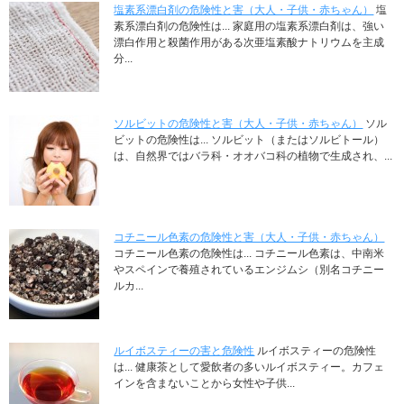
塩素系漂白剤の危険性と害（大人・子供・赤ちゃん）
塩
素系漂白剤の危険性は... 家庭用の塩素系漂白剤は、強い
漂白作用と殺菌作用がある次亜塩素酸ナトリウムを主成
分...
ソルビットの危険性と害（大人・子供・赤ちゃん）
ソル
ビットの危険性は... ソルビット（またはソルビトール）
は、自然界ではバラ科・オオバコ科の植物で生成され、...
コチニール色素の危険性と害（大人・子供・赤ちゃん）
コチニール色素の危険性は... コチニール色素は、中南米
やスペインで養殖されているエンジムシ（別名コチニー
ルカ...
ルイボスティーの害と危険性
ルイボスティーの危険性
は... 健康茶として愛飲者の多いルイボスティー。カフェ
インを含まないことから女性や子供...