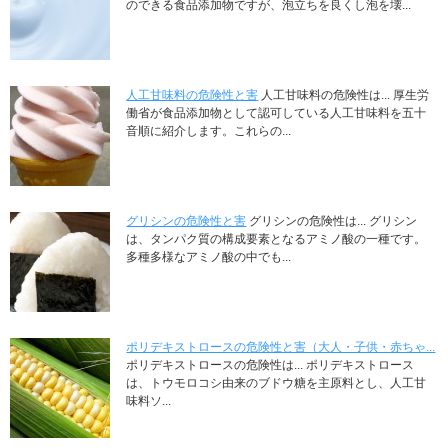
のできる食品添加物ですが、泡立ちを良くし泡を壊...
人工甘味料の危険性と害
人工甘味料の危険性は... 厚生労
働省が食品添加物として認可している人工甘味料を五十
音順に紹介します。これらの...
グリシンの危険性と害
グリシンの危険性は... グリシン
は、タンパク質の構成要素となるアミノ酸の一種です。
多種多様なアミノ酸の中でも...
ポリデキストロースの危険性と害（大人・子供・赤ちゃ...
ポリデキストロースの危険性は... ポリデキストロース
は、トウモロコシ由来のブドウ糖を主原料とし、人工甘
味料ソ...