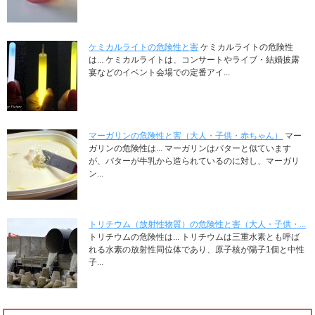
ケミカルライトの危険性と害
ケミカルライトの危険性
は... ケミカルライトは、コンサートやライブ・結婚披露
宴などのイベント会場での定番アイ...
マーガリンの危険性と害（大人・子供・赤ちゃん）
マー
ガリンの危険性は... マーガリンはバターと似ています
が、バターが牛乳から造られているのに対し、マーガリ
ン...
トリチウム（放射性物質）の危険性と害（大人・子供・...
トリチウムの危険性は... トリチウムは三重水素とも呼ば
れる水素の放射性同位体であり、原子核が陽子1個と中性
子...