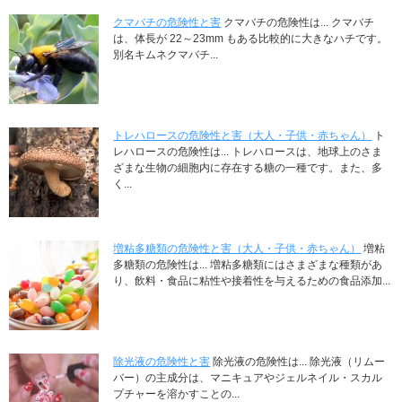
クマバチの危険性と害
クマバチの危険性は... クマバチ
は、体長が 22～23mm もある比較的に大きなハチです。
別名キムネクマバチ...
トレハロースの危険性と害（大人・子供・赤ちゃん）
ト
レハロースの危険性は... トレハロースは、地球上のさま
ざまな生物の細胞内に存在する糖の一種です。また、多
く...
増粘多糖類の危険性と害（大人・子供・赤ちゃん）
増粘
多糖類の危険性は... 増粘多糖類にはさまざまな種類があ
り、飲料・食品に粘性や接着性を与えるための食品添加...
除光液の危険性と害
除光液の危険性は... 除光液（リムー
バー）の主成分は、マニキュアやジェルネイル・スカル
プチャーを溶かすことの...