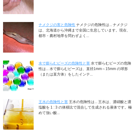
ナメクジの害と危険性
ナメクジの危険性は... ナメクジ
は、北海道から沖縄まで全国に生息しています。現在、
都市・農村地帯を問わずよく...
水で膨らむビーズの危険性と害
水で膨らむビーズの危険
性は... 水で膨らむビーズは、直径1mm～15mm の球形
（または直方体）をしたインテ...
王水の危険性と害
王水の危険性は... 王水は、濃硝酸と濃
塩酸を 1 : 3 の体積比で混合して生成される液体です。極
めて強い酸...