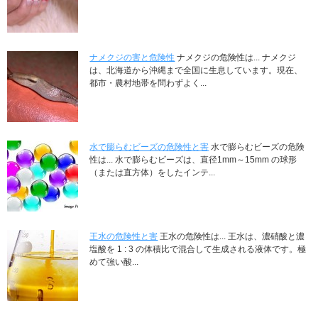
ナメクジの害と危険性
ナメクジの危険性は... ナメクジ
は、北海道から沖縄まで全国に生息しています。現在、
都市・農村地帯を問わずよく...
水で膨らむビーズの危険性と害
水で膨らむビーズの危険
性は... 水で膨らむビーズは、直径1mm～15mm の球形
（または直方体）をしたインテ...
王水の危険性と害
王水の危険性は... 王水は、濃硝酸と濃
塩酸を 1 : 3 の体積比で混合して生成される液体です。極
めて強い酸...