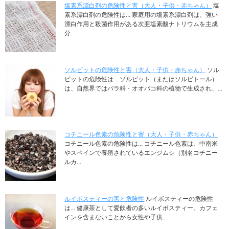
塩素系漂白剤の危険性と害（大人・子供・赤ちゃん）
塩
素系漂白剤の危険性は... 家庭用の塩素系漂白剤は、強い
漂白作用と殺菌作用がある次亜塩素酸ナトリウムを主成
分...
ソルビットの危険性と害（大人・子供・赤ちゃん）
ソル
ビットの危険性は... ソルビット（またはソルビトール）
は、自然界ではバラ科・オオバコ科の植物で生成され、...
コチニール色素の危険性と害（大人・子供・赤ちゃん）
コチニール色素の危険性は... コチニール色素は、中南米
やスペインで養殖されているエンジムシ（別名コチニー
ルカ...
ルイボスティーの害と危険性
ルイボスティーの危険性
は... 健康茶として愛飲者の多いルイボスティー。カフェ
インを含まないことから女性や子供...