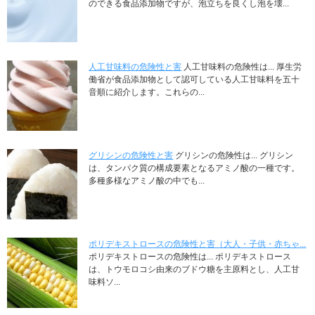
のできる食品添加物ですが、泡立ちを良くし泡を壊...
人工甘味料の危険性と害
人工甘味料の危険性は... 厚生労
働省が食品添加物として認可している人工甘味料を五十
音順に紹介します。これらの...
グリシンの危険性と害
グリシンの危険性は... グリシン
は、タンパク質の構成要素となるアミノ酸の一種です。
多種多様なアミノ酸の中でも...
ポリデキストロースの危険性と害（大人・子供・赤ちゃ...
ポリデキストロースの危険性は... ポリデキストロース
は、トウモロコシ由来のブドウ糖を主原料とし、人工甘
味料ソ...