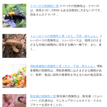
クマバチの危険性と害
クマバチの危険性は... クマバチ
は、体長が 22～23mm もある比較的に大きなハチです。
別名キムネクマバチ...
トレハロースの危険性と害（大人・子供・赤ちゃん）
ト
レハロースの危険性は... トレハロースは、地球上のさま
ざまな生物の細胞内に存在する糖の一種です。また、多
く...
増粘多糖類の危険性と害（大人・子供・赤ちゃん）
増粘
多糖類の危険性は... 増粘多糖類にはさまざまな種類があ
り、飲料・食品に粘性や接着性を与えるための食品添加...
除光液の危険性と害
除光液の危険性は... 除光液（リムー
バー）の主成分は、マニキュアやジェルネイル・スカル
プチャーを溶かすことの...