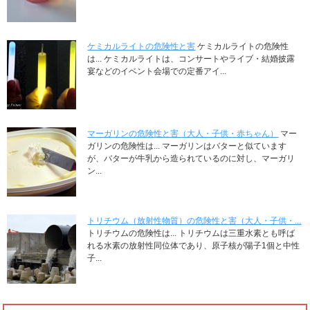
ケミカルライトの危険性と害
ケミカルライトの危険性
は... ケミカルライトは、コンサートやライブ・結婚披露
宴などのイベント会場での定番アイ...
マーガリンの危険性と害（大人・子供・赤ちゃん）
マー
ガリンの危険性は... マーガリンはバターと似ています
が、バターが牛乳から造られているのに対し、マーガリ
ン...
トリチウム（放射性物質）の危険性と害（大人・子供・...
トリチウムの危険性は... トリチウムは三重水素とも呼ば
れる水素の放射性同位体であり、原子核が陽子1個と中性
子...