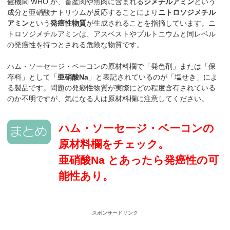
健機関 WHO が、畜産肉や魚肉に含まれる
ジメチルアミン
という
成分と亜硝酸ナトリウムが反応することにより
ニトロソジメチル
アミン
という
発癌性物質
が生成されることを指摘しています。ニ
トロソジメチルアミンは、アスベストやプルトニウムと同レベル
の発癌性を持つとされる危険な物質です。
ハム・ソーセージ・ベーコンの原材料欄で「発色剤」または「保
存料」として「
亜硝酸Na
」と表記されているのが「塩せき」によ
る製品です。問題の発癌性物質が実際にどの程度含有されている
のか不明ですが、気になる人は原材料欄に注意してください。
ハム・ソーセージ・ベーコンの
原材料欄をチェック。
亜硝酸Na とあったら発癌性の可
能性あり。
スポンサードリンク