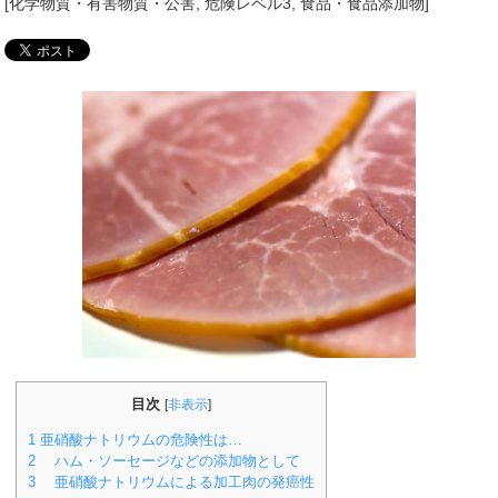
[
化学物質・有害物質・公害
,
危険レベル3
,
食品・食品添加物
]
目次
[
非表示
]
1
亜硝酸ナトリウムの危険性は…
2
ハム・ソーセージなどの添加物として
3
亜硝酸ナトリウムによる加工肉の発癌性