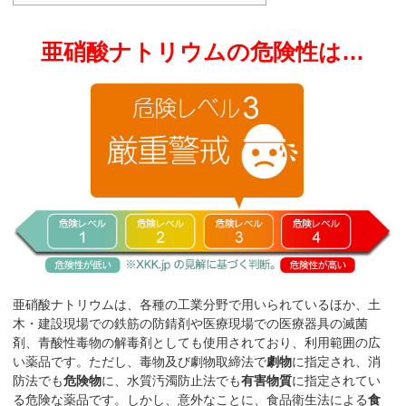
亜硝酸ナトリウムの危険性は…
亜硝酸ナトリウムは、各種の工業分野で用いられているほか、土
木・建設現場での鉄筋の防錆剤や医療現場での医療器具の滅菌
剤、青酸性毒物の解毒剤としても使用されており、利用範囲の広
い薬品です。ただし、毒物及び劇物取締法で
劇物
に指定され、消
防法でも
危険物
に、水質汚濁防止法でも
有害物質
に指定されてい
る危険な薬品です。しかし、意外なことに、食品衛生法による
食