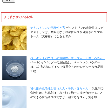
よく読まれている記事
デキストリンの危険性と害
デキストリンの危険性は... デ
キストリンは、片栗粉などの澱粉が加水分解されてマル
トース（麦芽糖）になるまでの...
ベーキングパウダーの危険性と害（大人・子供・赤ちゃ...
ベーキングパウダーの危険性は... ベーキングパウダー
は、19世紀末にドイツで商品化されたレガシーな食品添
加物...
乳化剤の危険性と害（大人・子供・赤ちゃん）
乳化剤の
危険性は... 乳化剤は、水と油を均一に混ぜ合わせること
のできる食品添加物ですが、泡立ちを良くし泡を壊...