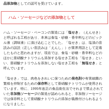
品添加物
としての認可を受けています。
ハム・ソーセージなどの添加物として
ハム・ソーセージ・ベーコンの製造には「
塩せき
」（えんせき）
と呼ばれる工程があり、本来は食塩・砂糖・香辛料などのピック
ル液（調味液）に漬け込むことでした。「塩せき」は、塩漬の音
読みの誤読（正しい音読みは「えんし」）が業界用語として定着
したものと思われますが、現在では、食塩・砂糖・香辛料などの
ほかに亜硝酸ナトリウムも添加する塩せき工程を「塩せき」とい
い、亜硝酸ナトリウムを添加しない塩せき工程を「
無塩せき
」と
呼んでいます。
「塩せき」では、肉色をきれいに保つための
発色剤
や有害細菌の
繁殖を抑制するための
保存料
として亜硝酸ナトリウムが使用され
ています。特に、1995年改正の食品衛生法でそれまで禁止されて
いた
非加熱ソーセージ
の製造が認められると、非加熱ソーセージ
では保存料として亜硝酸ナトリウムの添加が義務付けられるよう
になりました。