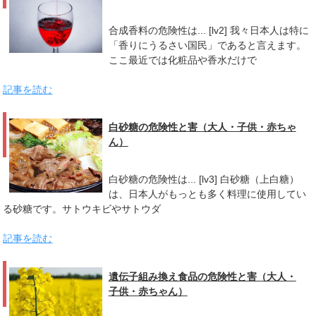
合成香料の危険性は... [lv2] 我々日本人は特に
「香りにうるさい国民」であると言えます。
ここ最近では化粧品や香水だけで
記事を読む
白砂糖の危険性と害（大人・子供・赤ちゃ
ん）
白砂糖の危険性は... [lv3] 白砂糖（上白糖）
は、日本人がもっとも多く料理に使用してい
る砂糖です。サトウキビやサトウダ
記事を読む
遺伝子組み換え食品の危険性と害（大人・
子供・赤ちゃん）