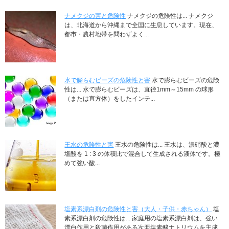
ナメクジの害と危険性
ナメクジの危険性は... ナメクジ
は、北海道から沖縄まで全国に生息しています。現在、
都市・農村地帯を問わずよく...
水で膨らむビーズの危険性と害
水で膨らむビーズの危険
性は... 水で膨らむビーズは、直径1mm～15mm の球形
（または直方体）をしたインテ...
王水の危険性と害
王水の危険性は... 王水は、濃硝酸と濃
塩酸を 1 : 3 の体積比で混合して生成される液体です。極
めて強い酸...
塩素系漂白剤の危険性と害（大人・子供・赤ちゃん）
塩
素系漂白剤の危険性は... 家庭用の塩素系漂白剤は、強い
漂白作用と殺菌作用がある次亜塩素酸ナトリウムを主成