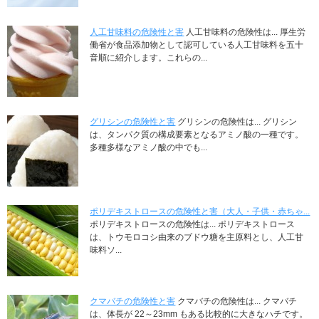
人工甘味料の危険性と害
人工甘味料の危険性は... 厚生労
働省が食品添加物として認可している人工甘味料を五十
音順に紹介します。これらの...
グリシンの危険性と害
グリシンの危険性は... グリシン
は、タンパク質の構成要素となるアミノ酸の一種です。
多種多様なアミノ酸の中でも...
ポリデキストロースの危険性と害（大人・子供・赤ちゃ...
ポリデキストロースの危険性は... ポリデキストロース
は、トウモロコシ由来のブドウ糖を主原料とし、人工甘
味料ソ...
クマバチの危険性と害
クマバチの危険性は... クマバチ
は、体長が 22～23mm もある比較的に大きなハチです。