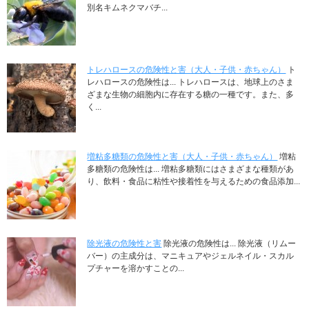
別名キムネクマバチ...
トレハロースの危険性と害（大人・子供・赤ちゃん）
ト
レハロースの危険性は... トレハロースは、地球上のさま
ざまな生物の細胞内に存在する糖の一種です。また、多
く...
増粘多糖類の危険性と害（大人・子供・赤ちゃん）
増粘
多糖類の危険性は... 増粘多糖類にはさまざまな種類があ
り、飲料・食品に粘性や接着性を与えるための食品添加...
除光液の危険性と害
除光液の危険性は... 除光液（リムー
バー）の主成分は、マニキュアやジェルネイル・スカル
プチャーを溶かすことの...