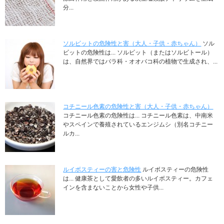
分...
ソルビットの危険性と害（大人・子供・赤ちゃん）
ソル
ビットの危険性は... ソルビット（またはソルビトール）
は、自然界ではバラ科・オオバコ科の植物で生成され、...
コチニール色素の危険性と害（大人・子供・赤ちゃん）
コチニール色素の危険性は... コチニール色素は、中南米
やスペインで養殖されているエンジムシ（別名コチニー
ルカ...
ルイボスティーの害と危険性
ルイボスティーの危険性
は... 健康茶として愛飲者の多いルイボスティー。カフェ
インを含まないことから女性や子供...