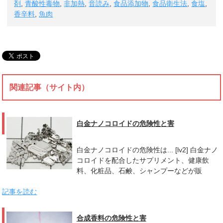
剤
,
青酸性毒物
,
非加熱
,
音読み
,
食品添加物
,
食品衛生法
,
食塩
,
香辛料
,
魚肉
関連記事（サイト内）
白金ナノコロイドの危険性と害
白金ナノコロイドの危険性は... [lv2] 白金ナノ
コロイドを配合したサプリメント、健康飲
料、化粧品、石鹸、シャンプーなどが販
記事を読む
合成香料の危険性と害