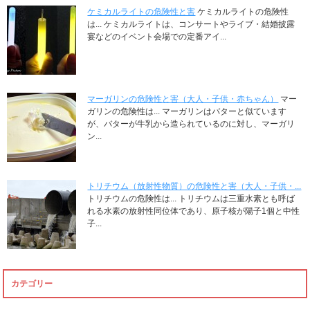
ケミカルライトの危険性と害
ケミカルライトの危険性
は... ケミカルライトは、コンサートやライブ・結婚披露
宴などのイベント会場での定番アイ...
マーガリンの危険性と害（大人・子供・赤ちゃん）
マー
ガリンの危険性は... マーガリンはバターと似ています
が、バターが牛乳から造られているのに対し、マーガリ
ン...
トリチウム（放射性物質）の危険性と害（大人・子供・...
トリチウムの危険性は... トリチウムは三重水素とも呼ば
れる水素の放射性同位体であり、原子核が陽子1個と中性
子...
カテゴリー