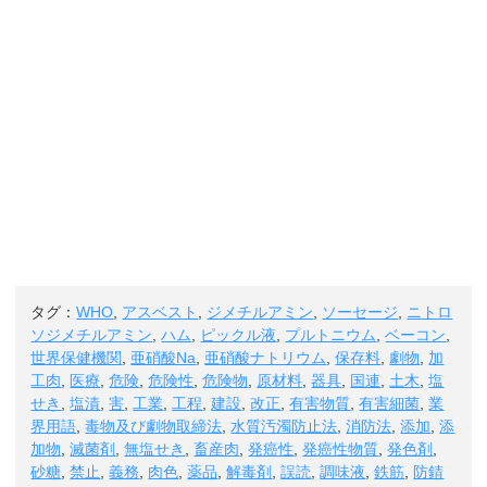
タグ：
WHO
,
アスベスト
,
ジメチルアミン
,
ソーセージ
,
ニトロ
ソジメチルアミン
,
ハム
,
ピックル液
,
プルトニウム
,
ベーコン
,
世界保健機関
,
亜硝酸Na
,
亜硝酸ナトリウム
,
保存料
,
劇物
,
加
工肉
,
医療
,
危険
,
危険性
,
危険物
,
原材料
,
器具
,
国連
,
土木
,
塩
せき
,
塩漬
,
害
,
工業
,
工程
,
建設
,
改正
,
有害物質
,
有害細菌
,
業
界用語
,
毒物及び劇物取締法
,
水質汚濁防止法
,
消防法
,
添加
,
添
加物
,
滅菌剤
,
無塩せき
,
畜産肉
,
発癌性
,
発癌性物質
,
発色剤
,
砂糖
,
禁止
,
義務
,
肉色
,
薬品
,
解毒剤
,
誤読
,
調味液
,
鉄筋
,
防錆