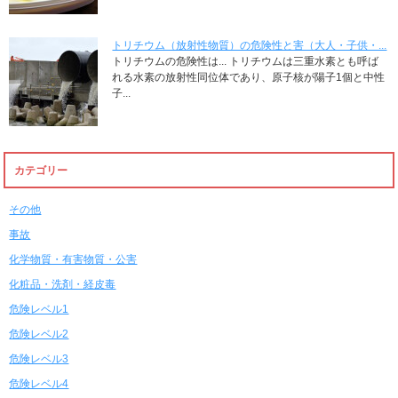
トリチウム（放射性物質）の危険性と害（大人・子供・...
トリチウムの危険性は... トリチウムは三重水素とも呼ば
れる水素の放射性同位体であり、原子核が陽子1個と中性
子...
カテゴリー
その他
事故
化学物質・有害物質・公害
化粧品・洗剤・経皮毒
危険レベル1
危険レベル2
危険レベル3
危険レベル4