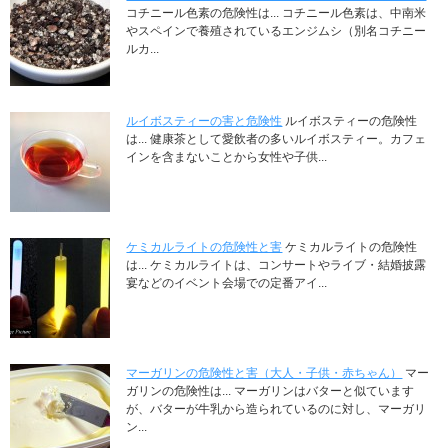
コチニール色素の危険性は... コチニール色素は、中南米
やスペインで養殖されているエンジムシ（別名コチニー
ルカ...
ルイボスティーの害と危険性
ルイボスティーの危険性
は... 健康茶として愛飲者の多いルイボスティー。カフェ
インを含まないことから女性や子供...
ケミカルライトの危険性と害
ケミカルライトの危険性
は... ケミカルライトは、コンサートやライブ・結婚披露
宴などのイベント会場での定番アイ...
マーガリンの危険性と害（大人・子供・赤ちゃん）
マー
ガリンの危険性は... マーガリンはバターと似ています
が、バターが牛乳から造られているのに対し、マーガリ
ン...