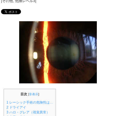
[
その他
,
危険レベル3
]
目次
[
非表示
]
1
レーシック手術の危険性は…
2
ドライアイ
3
ハロ・グレア（視覚異常）