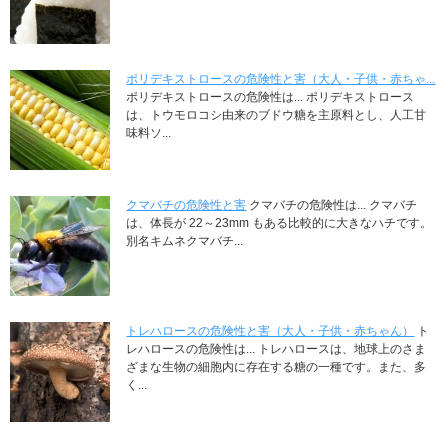
ポリデキストロースの危険性と害（大人・子供・赤ちゃ...
ポリデキストロースの危険性は... ポリデキストロース
は、トウモロコシ由来のブドウ糖を主原料とし、人工甘
味料ソ...
クマバチの危険性と害
クマバチの危険性は... クマバチ
は、体長が 22～23mm もある比較的に大きなハチです。
別名キムネクマバチ...
トレハロースの危険性と害（大人・子供・赤ちゃん）
ト
レハロースの危険性は... トレハロースは、地球上のさま
ざまな生物の細胞内に存在する糖の一種です。また、多
く...