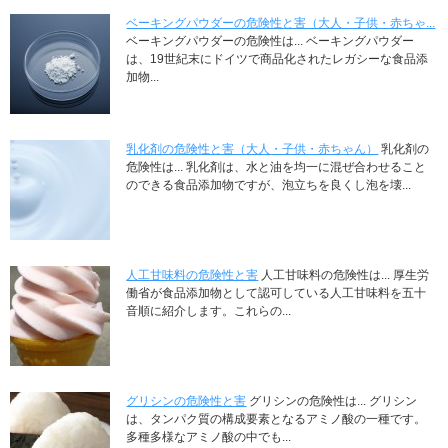
ベーキングパウダーの危険性と害（大人・子供・赤ちゃ...
ベーキングパウダーの危険性は... ベーキングパウダー
は、19世紀末にドイツで商品化されたレガシーな食品添
加物...
乳化剤の危険性と害（大人・子供・赤ちゃん）
乳化剤の
危険性は... 乳化剤は、水と油を均一に混ぜ合わせること
のできる食品添加物ですが、泡立ちを良くし泡を壊...
人工甘味料の危険性と害
人工甘味料の危険性は... 厚生労
働省が食品添加物として認可している人工甘味料を五十
音順に紹介します。これらの...
グリシンの危険性と害
グリシンの危険性は... グリシン
は、タンパク質の構成要素となるアミノ酸の一種です。
多種多様なアミノ酸の中でも...