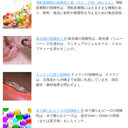
増粘多糖類の危険性と害（大人・子供・赤ちゃん）
増粘
多糖類の危険性は... 増粘多糖類にはさまざまな種類があ
り、飲料・食品に粘性や接着性を与えるための食品添加...
除光液の危険性と害
除光液の危険性は... 除光液（リムー
バー）の主成分は、マニキュアやジェルネイル・スカル
プチャーを溶かすことの...
ナメクジの害と危険性
ナメクジの危険性は... ナメクジ
は、北海道から沖縄まで全国に生息しています。現在、
都市・農村地帯を問わずよく...
水で膨らむビーズの危険性と害
水で膨らむビーズの危険
性は... 水で膨らむビーズは、直径1mm～15mm の球形
（または直方体）をしたインテ...