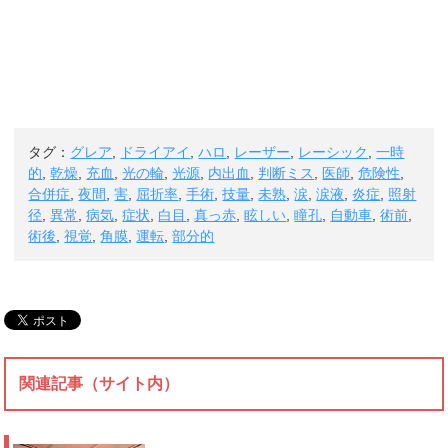
タグ：
グレア
,
ドライアイ
,
ハロ
,
レーザー
,
レーシック
,
一時
的
,
乾燥
,
充血
,
光の輪
,
光源
,
内出血
,
判断ミス
,
医師
,
危険性
,
合併症
,
夜間
,
害
,
屈折率
,
手術
,
技量
,
未熟
,
涙
,
涙液
,
炎症
,
照射
径
,
異常
,
病気
,
症状
,
白目
,
真っ赤
,
眩しい
,
瞳孔
,
自動車
,
術前
,
術後
,
視覚
,
角膜
,
運転
,
部分的
関連記事（サイト内）