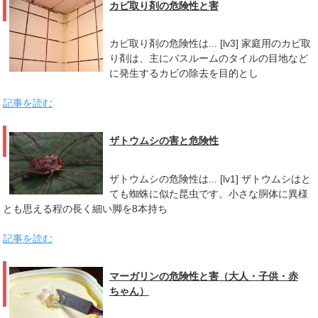
カビ取り剤の危険性と害
カビ取り剤の危険性は... [lv3] 家庭用のカビ取
り剤は、主にバスルームのタイルの目地など
に発生するカビの除去を目的とし
記事を読む
ザトウムシの害と危険性
ザトウムシの危険性は... [lv1] ザトウムシはと
ても蜘蛛に似た昆虫です。小さな胴体に異様
とも思える程の長く細い脚を8本持ち
記事を読む
マーガリンの危険性と害（大人・子供・赤
ちゃん）