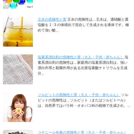
王水の危険性と害
王水の危険性は... 王水は、濃硝酸と濃
塩酸を 1 : 3 の体積比で混合して生成される液体です。極
めて強い酸...
塩素系漂白剤の危険性と害（大人・子供・赤ちゃん）
塩
素系漂白剤の危険性は... 家庭用の塩素系漂白剤は、強い
漂白作用と殺菌作用がある次亜塩素酸ナトリウムを主成
分...
ソルビットの危険性と害（大人・子供・赤ちゃん）
ソル
ビットの危険性は... ソルビット（またはソルビトール）
は、自然界ではバラ科・オオバコ科の植物で生成され、...
コチニール色素の危険性と害（大人・子供・赤ちゃん）