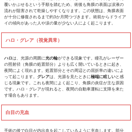
覆いかぶせるという手順を踏むため、術後も角膜の表面は涙液の
流れが阻害されて乾燥しやすくなります。この状態は、角膜表面
が十分に修復されるまで約3か月間つづきます。術前からドライア
イの傾向があった人や涙の量が少ない人によく起こります。
ハロ・グレア（視覚異常）
ハロ
は、光源の周囲に
光の輪
ができる現象です。瞳孔がレーザー
の照射径（角膜の処置部分）よりも広く開いているときに起き、
夜間によく現れます。処置部分とその周辺との屈折率の違いによ
って起こります。
グレア
は、光源を見たときに
極端に眩しい
と感
じる現象です。これも夜間によく起こり、角膜の炎症が主な原因
です。ハロ・グレアが現れると、夜間の自動車運転に支障を来た
す場合もあります。
白目の充血
手術の後で白目が内出血を起こしているように充血します。部分